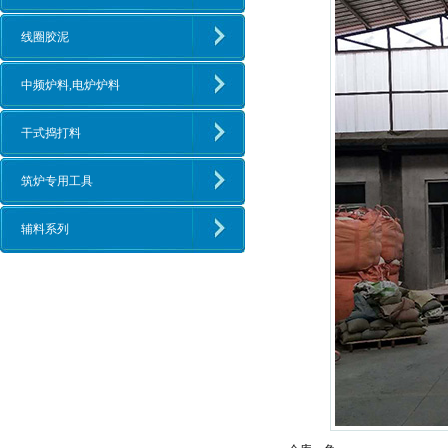
线圈胶泥
中频炉料,电炉炉料
干式捣打料
筑炉专用工具
辅料系列