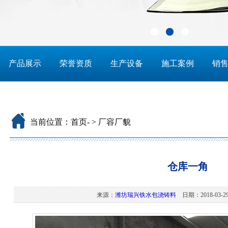
产品展示
荣誉资质
生产设备
施工案例
销
当前位置：
首页
-
>
厂容厂貌
仓库一角
来源：
潍坊瑞兴铁水包浇铸料
日期：2018-03-29