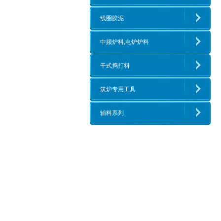
线圈胶泥
中频炉料,电炉炉料
干式捣打料
筑炉专用工具
辅料系列