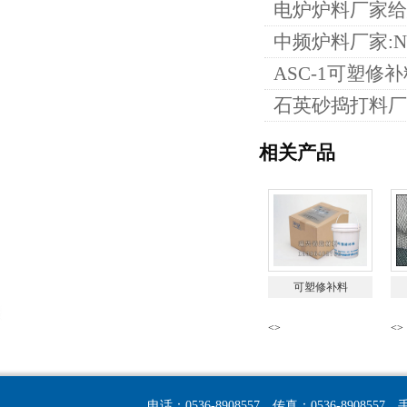
电炉炉料厂家给您
中频炉料厂家:NJ-8
ASC-1可塑修
石英砂捣打料厂家
相关产品
可塑修补料
<>
<>
电话：0536-8908557
传真：0536-8908557
手