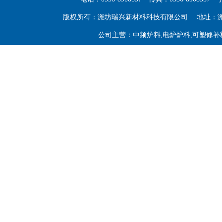
版权所有：潍坊瑞兴新材料科技有限公司
地址：
公司主营：中频炉料,电炉炉料,可塑修补