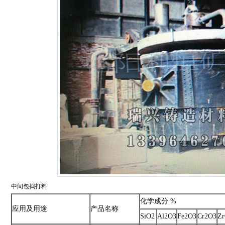
中间包捣打料
化学成分 %
应用及用途
产品名称
SiO2
Al2O3
Fe2O3
Cr2O3
Z