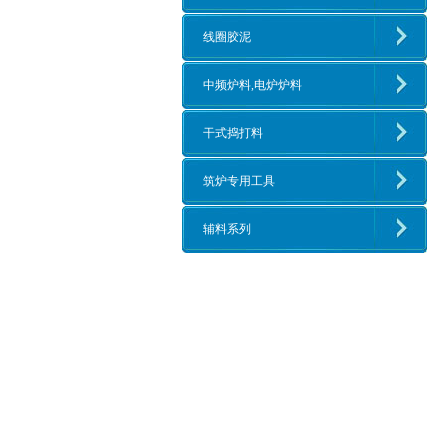
线圈胶泥
中频炉料,电炉炉料
干式捣打料
筑炉专用工具
辅料系列