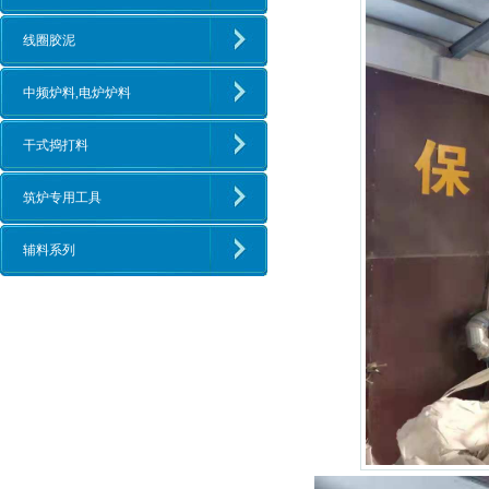
线圈胶泥
中频炉料,电炉炉料
干式捣打料
筑炉专用工具
辅料系列