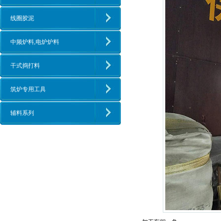
线圈胶泥
中频炉料,电炉炉料
干式捣打料
筑炉专用工具
辅料系列