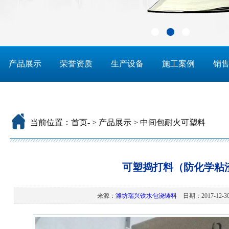
产品展示
荣誉资质
生产设备
施工案例
销
当前位置：
首页
-
>
产品展示
>
中间包耐火可塑料
可塑捣打料（防化学粘
来源：
潍坊瑞兴铁水包浇铸料
日期：2017-12-30