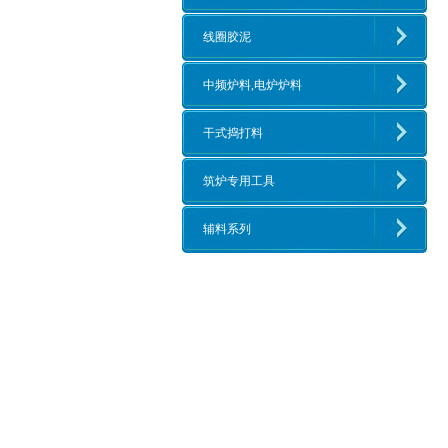
线圈胶泥
中频炉料,电炉炉料
干式捣打料
筑炉专用工具
辅料系列