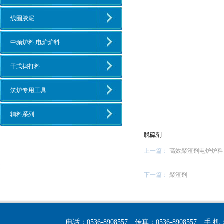
线圈胶泥
中频炉料,电炉炉料
干式捣打料
筑炉专用工具
辅料系列
脱硫剂
上一篇：
高效聚渣剂电炉炉料
下一篇：
聚渣剂
电话：0536-8908557
传真：0536-8908557
手 机：